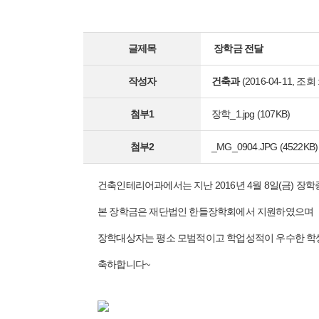
글제목
장학금 전달
작성자
건축과
(2016-04-11, 조회 :
첨부1
장학_1.jpg
(107KB)
첨부2
_MG_0904.JPG
(4522KB)
건축인테리어과에서는 지난 2016년 4월 8일(금) 장
본 장학금은 재단법인 한들장학회에서 지원하였으며
장학대상자는 평소 모범적이고 학업성적이 우수한 학
축하합니다~